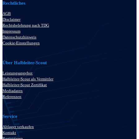
Rechtliches
AGB
Disclaimer
Rechtsbelehrung nach TDG
Impressum
Datenschutzhinweis
Cookie-Einstellungen
Über Halbleiter-Scout
Leistungsangebot
Halbleiter-Scout als Vermittler
Halbleiter-Scout Zertifikat
Mediadaten
Referenzen
Service
Altlager verkaufen
Kontakt
Registrieren