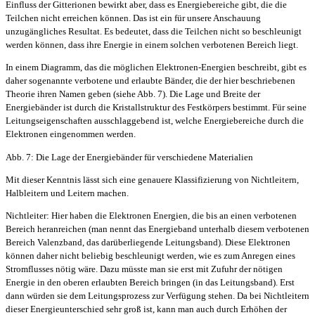
Einfluss der Gitterionen bewirkt aber, dass es Energiebereiche gibt, die die
Teilchen nicht erreichen können. Das ist ein für unsere Anschauung
unzugängliches Resultat. Es bedeutet, dass die Teilchen nicht so beschleunigt
werden können, dass ihre Energie in einem solchen verbotenen Bereich liegt.
In einem Diagramm, das die möglichen Elektronen-Energien beschreibt, gibt es
daher sogenannte verbotene und erlaubte Bänder, die der hier beschriebenen
Theorie ihren Namen geben (siehe Abb. 7). Die Lage und Breite der
Energiebänder ist durch die Kristallstruktur des Festkörpers bestimmt. Für seine
Leitungseigenschaften ausschlaggebend ist, welche Energiebereiche durch die
Elektronen eingenommen werden.
Abb. 7: Die Lage der Energiebänder für verschiedene Materialien
Mit dieser Kenntnis lässt sich eine genauere Klassifizierung von Nichtleitern,
Halbleitern und Leitern machen.
Nichtleiter: Hier haben die Elektronen Energien, die bis an einen verbotenen
Bereich heranreichen (man nennt das Energieband unterhalb diesem verbotenen
Bereich Valenzband, das darüberliegende Leitungsband). Diese Elektronen
können daher nicht beliebig beschleunigt werden, wie es zum Anregen eines
Stromflusses nötig wäre. Dazu müsste man sie erst mit Zufuhr der nötigen
Energie in den oberen erlaubten Bereich bringen (in das Leitungsband). Erst
dann würden sie dem Leitungsprozess zur Verfügung stehen. Da bei Nichtleitern
dieser Energieunterschied sehr groß ist, kann man auch durch Erhöhen der