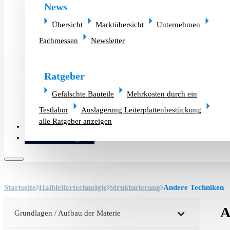
News
Übersicht
Marktübersicht
Unternehmen
Fachmessen
Newsletter
Ratgeber
Gefälschte Bauteile
Mehrkosten durch ein
Testlabor
Auslagerung Leiterplattenbestückung
alle Ratgeber anzeigen
Altlager verkaufen
Bauteilanfrage
Startseite
Halbleitertechnolgie
Strukturierung
Andere Techniken
A
Grundlagen / Aufbau der Materie