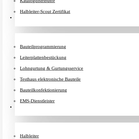
Katalogdistributor
Halbleiter-Scout Zertifikat
Dienstleister
Bauteilprogrammierung
Leiterplattenbestückung
Lohngurtung & Gurtungsservice
Testhaus elektronische Bauteile
Bauteilkonfektionierung
EMS-Dienstleister
Hersteller
Halbleiter