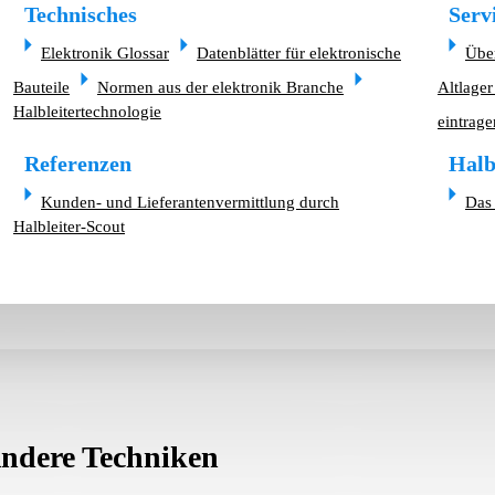
Technisches
Serv
Elektronik Glossar
Datenblätter für elektronische
Übe
Bauteile
Normen aus der elektronik Branche
Altlager
Halbleitertechnologie
eintrage
Referenzen
Halb
Kunden- und Lieferantenvermittlung durch
Das 
Halbleiter-Scout
ndere Techniken