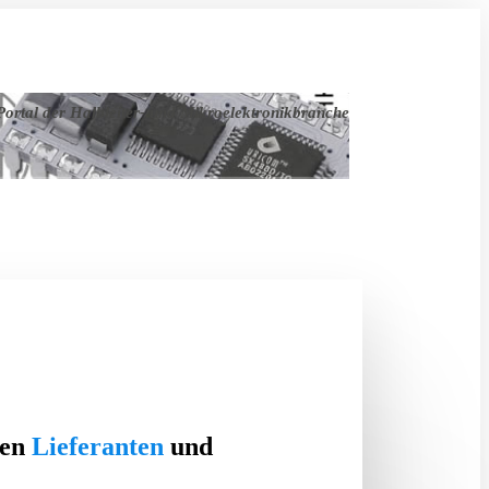
ortal der Halbleiter- und Mikroelektronikbranche
ten
Lieferanten
und