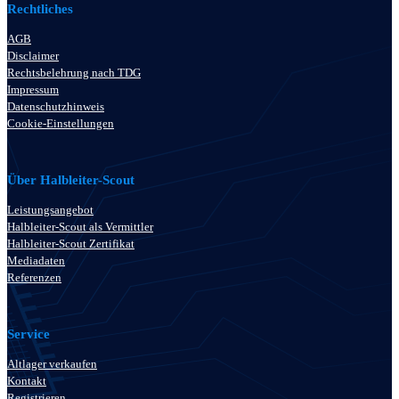
Rechtliches
AGB
Disclaimer
Rechtsbelehrung nach TDG
Impressum
Datenschutzhinweis
Cookie-Einstellungen
Über Halbleiter-Scout
Leistungsangebot
Halbleiter-Scout als Vermittler
Halbleiter-Scout Zertifikat
Mediadaten
Referenzen
Service
Altlager verkaufen
Kontakt
Registrieren