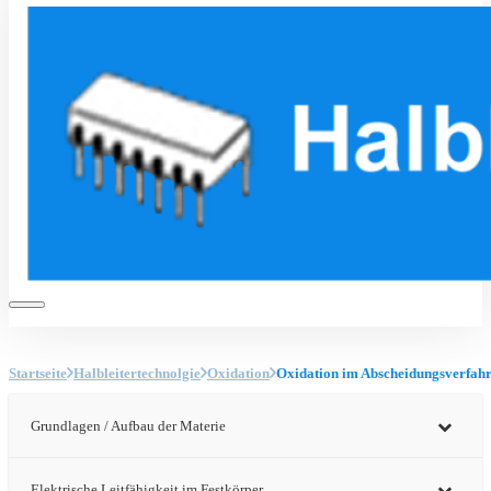
Startseite
Halbleitertechnolgie
Oxidation
Oxidation im Abscheidungsverfah
Grundlagen / Aufbau der Materie
Elektrische Leitfähigkeit im Festkörper