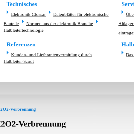
Technisches
Serv
Elektronik Glossar
Datenblätter für elektronische
Übe
Bauteile
Normen aus der elektronik Branche
Altlager
Halbleitertechnologie
eintrage
Referenzen
Halb
Kunden- und Lieferantenvermittlung durch
Das 
Halbleiter-Scout
2O2-Verbrennung
2O2-Verbrennung