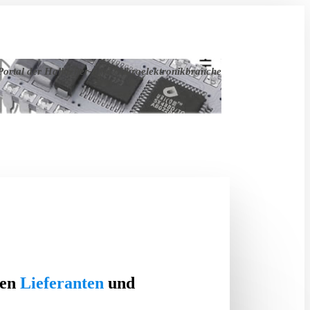
ortal der Halbleiter- und Mikroelektronikbranche
ten
Lieferanten
und