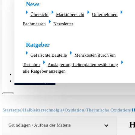
News
Übersicht
Marktübersicht
Unternehmen
Fachmessen
Newsletter
Ratgeber
Gefälschte Bauteile
Mehrkosten durch ein
Testlabor
Auslagerung Leiterplattenbestückung
alle Ratgeber anzeigen
Altlager verkaufen
Bauteilanfrage
Startseite
Halbleitertechnolgie
Oxidation
Thermische Oxidation
H
H
Grundlagen / Aufbau der Materie