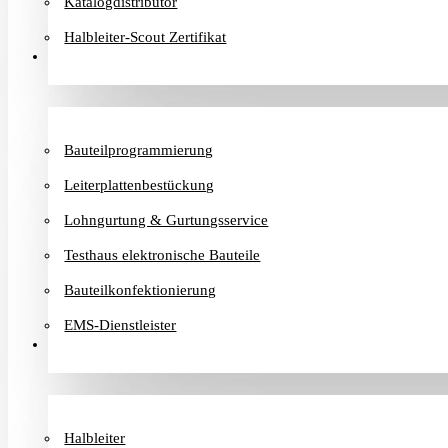
Katalogdistributor
Halbleiter-Scout Zertifikat
Dienstleister
Bauteilprogrammierung
Leiterplattenbestückung
Lohngurtung & Gurtungsservice
Testhaus elektronische Bauteile
Bauteilkonfektionierung
EMS-Dienstleister
Hersteller
Halbleiter